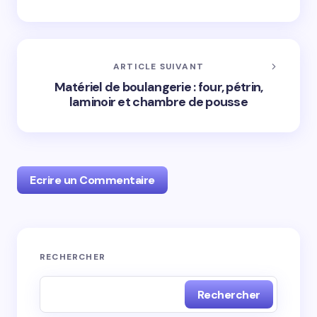
ARTICLE SUIVANT
Matériel de boulangerie : four, pétrin,
laminoir et chambre de pousse
Ecrire un Commentaire
Votre adresse e-mail ne sera pas publiée.
Les
RECHERCHER
champs obligatoires sont indiqués avec
*
Rechercher
Name *