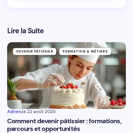
Email *
Lire la Suite
Your Comment *
DEVENIR PÂTISSIER
FORMATION & MÉTIERS
Save my name and email in this browser for the
next time I comment.
Submit Comment
Adrien,
le
22 août 2025
Comment devenir pâtissier : formations,
parcours et opportunités